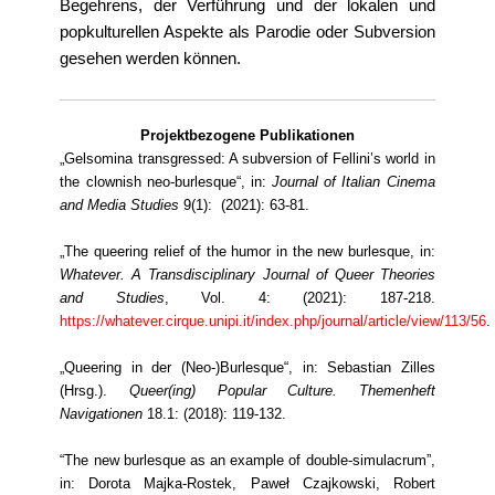
Begehrens, der Verführung und der lokalen und
popkulturellen Aspekte als Parodie oder Subversion
gesehen werden können.
Projektbezogene Publikationen
„Gelsomina transgressed: A subversion of Fellini’s world in
the clownish neo-burlesque“, in:
Journal of Italian Cinema
and Media Studies
9(1): (2021): 63-81.
„The queering relief of the humor in the new burlesque, in:
Whatever. A Transdisciplinary Journal of Queer Theories
and Studies
, Vol. 4: (2021): 187-218.
https://whatever.cirque.unipi.it/index.php/journal/article/view/113/56
.
„Queering in der (Neo-)Burlesque“, in: Sebastian Zilles
(Hrsg.).
Queer(ing) Popular Culture. Themenheft
Navigationen
18.1: (2018): 119-132.
“The new burlesque as an example of double-simulacrum”,
in: Dorota Majka-Rostek, Paweł Czajkowski, Robert