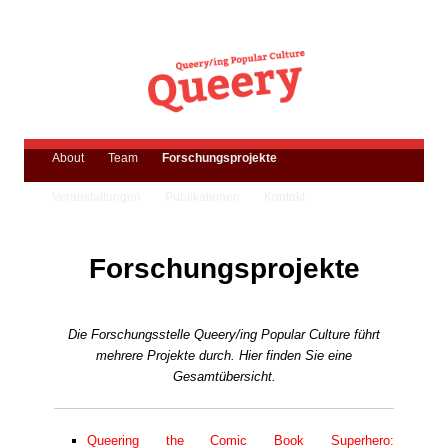
Zum
primären
Suchen
Inhalt
springen
Forschungsstelle Queery
Hauptmenü
About
Team
Forschungsprojekte
Veranstaltungen
Publikationen
Kontakt
Forschungsprojekte
Die Forschungsstelle
Queery/ing Popular Culture
führt
mehrere Projekte durch. Hier finden Sie eine
Gesamtübersicht.
Queering the Comic Book Superhero: